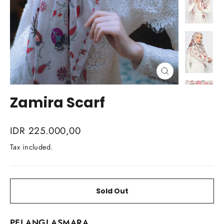
Close
(esc)
Zamira Scarf
Regular
IDR 225.000,00
price
Tax included.
Sold Out
PELANGI ASMARA