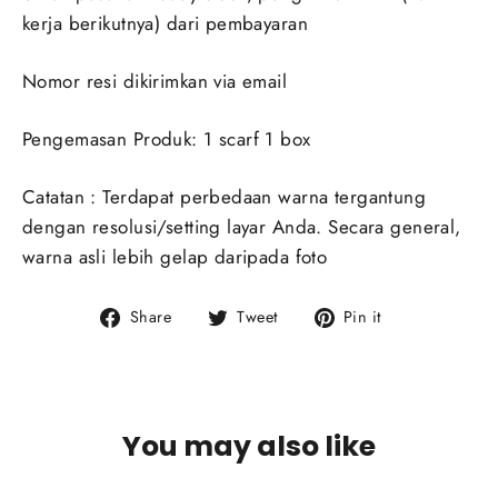
kerja berikutnya) dari pembayaran
Nomor resi dikirimkan via email
Pengemasan Produk: 1 scarf 1 box
Catatan : Terdapat perbedaan warna tergantung
dengan resolusi/setting layar Anda. Secara general,
warna asli lebih gelap daripada foto
Share
Tweet
Pin
Share
Tweet
Pin it
on
on
on
Facebook
Twitter
Pinterest
You may also like