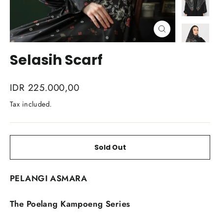
Close
(esc)
Selasih Scarf
Regular
IDR 225.000,00
price
Tax included.
Sold Out
PELANGI ASMARA
The Poelang Kampoeng Series