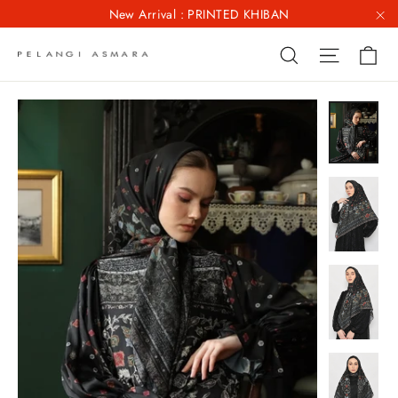
Skip
New Arrival : PRINTED KHIBAN
to
"C
Ca
Site na
Search
content