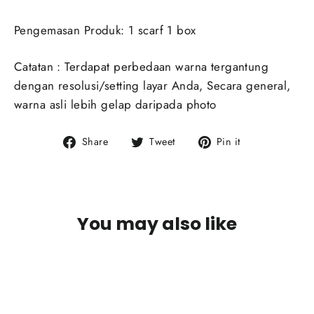
Pengemasan Produk: 1 scarf 1 box
Catatan : Terdapat perbedaan warna tergantung
dengan resolusi/setting layar Anda, Secara general,
warna asli lebih gelap daripada photo
Share
Tweet
Pin
Share
Tweet
Pin it
on
on
on
Facebook
Twitter
Pinterest
You may also like
SOLD OUT