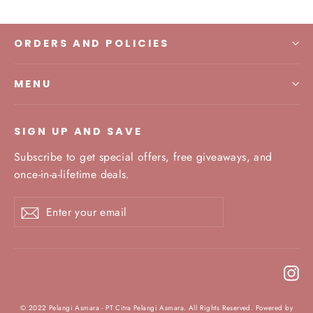
ORDERS AND POLICIES
MENU
SIGN UP AND SAVE
Subscribe to get special offers, free giveaways, and
once-in-a-lifetime deals.
Enter
Subscribe
your
email
In
© 2022 Pelangi Asmara - PT Citra Pelangi Asmara. All Rights Reserved. Powered by