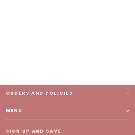
Sabiha Scarf
IDR 200.000,00
ORDERS AND POLICIES
MENU
SIGN UP AND SAVE