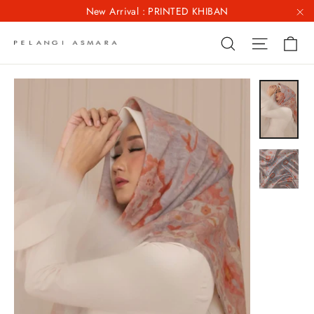
Skip
New Arrival : PRINTED KHIBAN
to
"C
Ca
Site na
Search
content