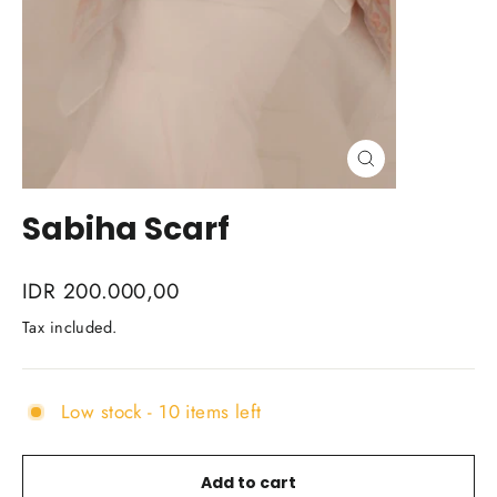
Close
(esc)
Sabiha Scarf
Regular
IDR 200.000,00
price
Tax included.
Low stock - 10 items left
Add to cart