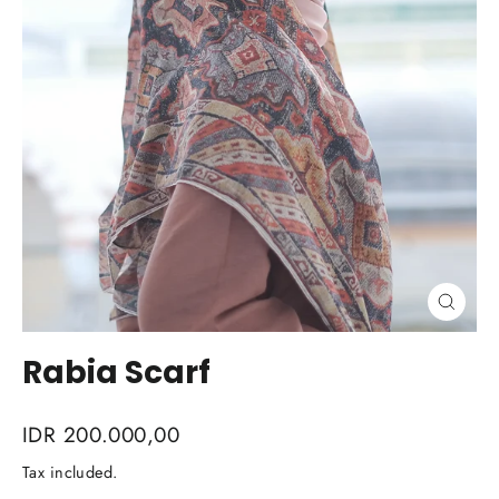
Close
(esc)
Rabia Scarf
Regular
IDR 200.000,00
price
Tax included.