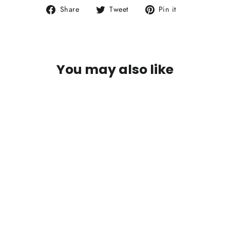
Share
Tweet
Pin
Share
Tweet
Pin it
on
on
on
Facebook
Twitter
Pinterest
You may also like
SOLD OUT