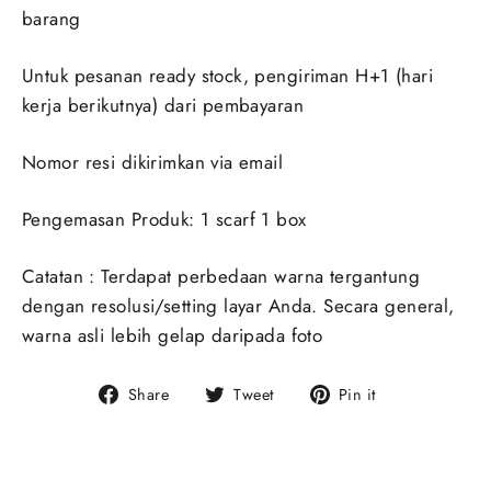
barang
Untuk pesanan ready stock, pengiriman H+1 (hari
kerja berikutnya) dari pembayaran
Nomor resi dikirimkan via email
Pengemasan Produk: 1 scarf 1 box
Catatan : Terdapat perbedaan warna tergantung
dengan resolusi/setting layar Anda. Secara general,
warna asli lebih gelap daripada foto
Share
Tweet
Pin
Share
Tweet
Pin it
on
on
on
Facebook
Twitter
Pinterest