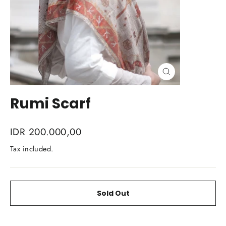
Close
(esc)
Rumi Scarf
Regular
IDR 200.000,00
price
Tax included.
Sold Out