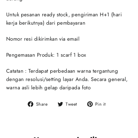
Untuk pesanan ready stock, pengiriman H+1 (hari
kerja berikutnya) dari pembayaran
Nomor resi dikirimkan via email
Pengemasan Produk: 1 scarf 1 box
Catatan : Terdapat perbedaan warna tergantung
dengan resolusi/setting layar Anda. Secara general,
warna asli lebih gelap daripada foto
Share
Tweet
Pin
Share
Tweet
Pin it
on
on
on
Facebook
Twitter
Pinterest