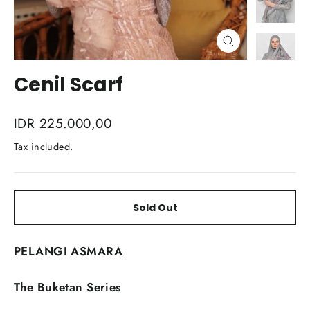
Close
(esc)
Cenil Scarf
Regular
IDR 225.000,00
price
Tax included.
Sold Out
PELANGI ASMARA
The Buketan Series