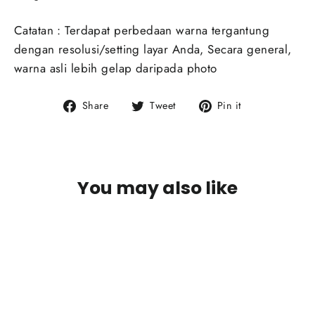
Catatan : Terdapat perbedaan warna tergantung
dengan resolusi/setting layar Anda, Secara general,
warna asli lebih gelap daripada photo
Share
Tweet
Pin
Share
Tweet
Pin it
on
on
on
Facebook
Twitter
Pinterest
You may also like
SOLD OUT