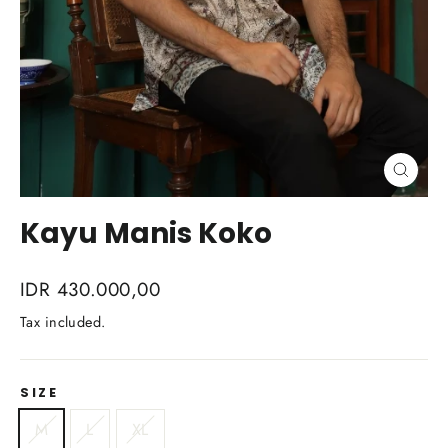
Close
(esc)
Kayu Manis Koko
Regular
IDR 430.000,00
price
Tax included.
SIZE
M
L
XL