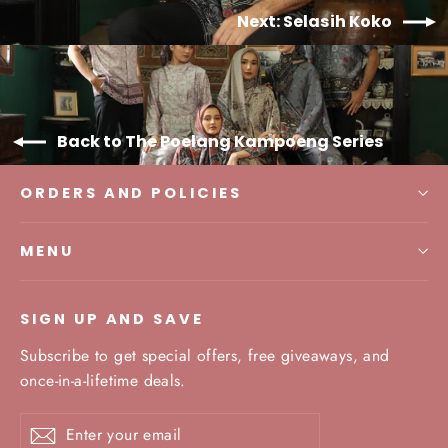
Next: Selasih Koko
Back to The Poelang Kampoeng Series
ORDERS AND POLICIES
MENU
SIGN UP AND SAVE
Subscribe to get special offers, free giveaways, and
once-in-a-lifetime deals.
Enter
Subscribe
your