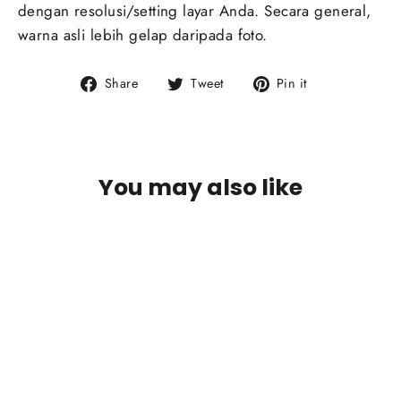
dengan resolusi/setting layar Anda. Secara general,
warna asli lebih gelap daripada foto.
Share
Tweet
Pin
Share
Tweet
Pin it
on
on
on
Facebook
Twitter
Pinterest
You may also like
SOLD OUT