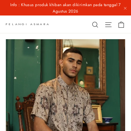
Skip
Info : Khusus produk khiban akan dikirimkan pada tanggal 7
to
Agustus 2026
"C
content
Ca
Site na
Search