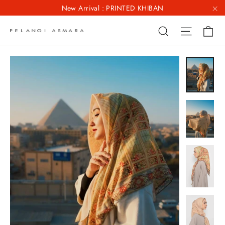
Skip
New Arrival : PRINTED KHIBAN
to
"C
Ca
Site na
Search
content