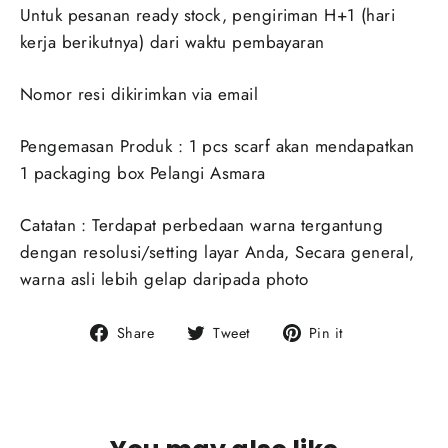
Untuk pesanan ready stock, pengiriman H+1 (hari
kerja berikutnya) dari waktu pembayaran
Nomor resi dikirimkan via email
Pengemasan Produk : 1 pcs scarf akan mendapatkan
1 packaging box Pelangi Asmara
Catatan : Terdapat perbedaan warna tergantung
dengan resolusi/setting layar Anda, Secara general,
warna asli lebih gelap daripada photo
Share
Tweet
Pin
Share
Tweet
Pin it
on
on
on
Facebook
Twitter
Pinterest