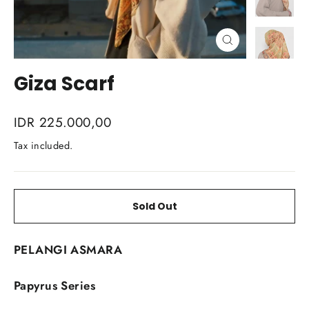
Close
(esc)
Giza Scarf
Regular
IDR 225.000,00
price
Tax included.
Sold Out
PELANGI ASMARA
Papyrus
Series