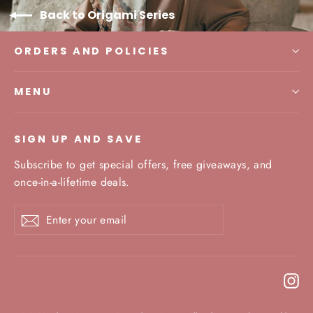
Back to Origami Series
ORDERS AND POLICIES
MENU
SIGN UP AND SAVE
Subscribe to get special offers, free giveaways, and
once-in-a-lifetime deals.
Enter
Subscribe
your
email
In