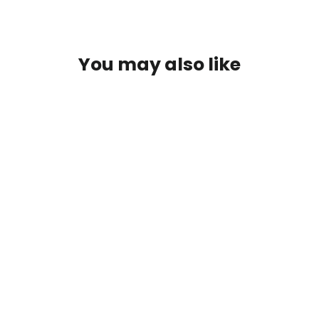
Facebook
Twitter
Pinterest
You may also like
SOLD OUT