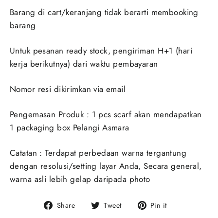
Barang di cart/keranjang tidak berarti membooking
barang
Untuk pesanan ready stock, pengiriman H+1 (hari
kerja berikutnya) dari waktu pembayaran
Nomor resi dikirimkan via email
Pengemasan Produk : 1 pcs scarf akan mendapatkan
1 packaging box Pelangi Asmara
Catatan : Terdapat perbedaan warna tergantung
dengan resolusi/setting layar Anda, Secara general,
warna asli lebih gelap daripada photo
Share
Tweet
Pin
Share
Tweet
Pin it
on
on
on