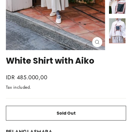
Close
(esc)
White Shirt with Aiko
Regular
IDR 485.000,00
price
Tax included.
Sold Out
PELANGI ASMARA