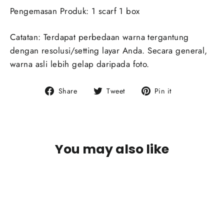
Pengemasan Produk: 1 scarf 1 box
Catatan: Terdapat perbedaan warna tergantung
dengan resolusi/setting layar Anda. Secara general,
warna asli lebih gelap daripada foto.
Share
Tweet
Pin
Share
Tweet
Pin it
on
on
on
Facebook
Twitter
Pinterest
You may also like
SOLD OUT