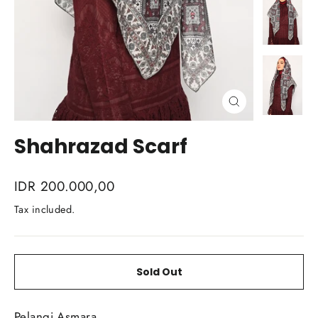
Close
(esc)
Shahrazad Scarf
Regular
IDR 200.000,00
price
Tax included.
Sold Out
Pelangi Asmara